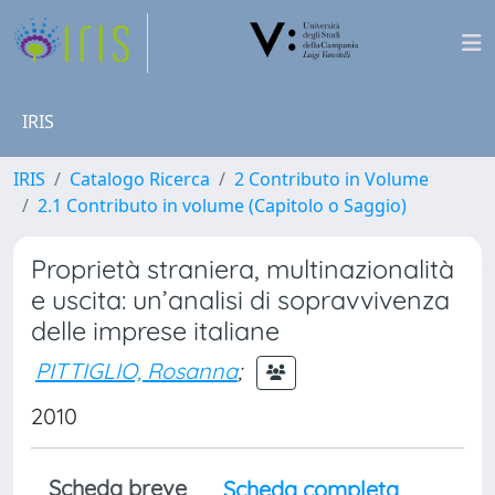
IRIS
IRIS
Catalogo Ricerca
2 Contributo in Volume
2.1 Contributo in volume (Capitolo o Saggio)
Proprietà straniera, multinazionalità
e uscita: un’analisi di sopravvivenza
delle imprese italiane
PITTIGLIO, Rosanna
;
2010
Scheda breve
Scheda completa