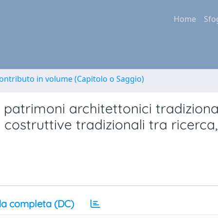
Home
Sfo
ontributo in volume (Capitolo o Saggio)
patrimoni architettonici tradiziona
 costruttive tradizionali tra ricerca,
a completa (DC)