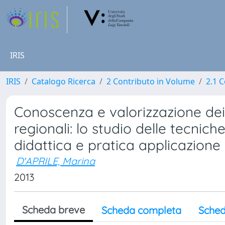
IRIS
IRIS
Catalogo Ricerca
2 Contributo in Volume
2.1 C
Conoscenza e valorizzazione dei 
regionali: lo studio delle tecniche
didattica e pratica applicazione
D'APRILE, Marina
2013
Scheda breve
Scheda completa
Sched