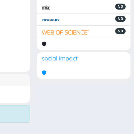
ND
ND
ND
social impact