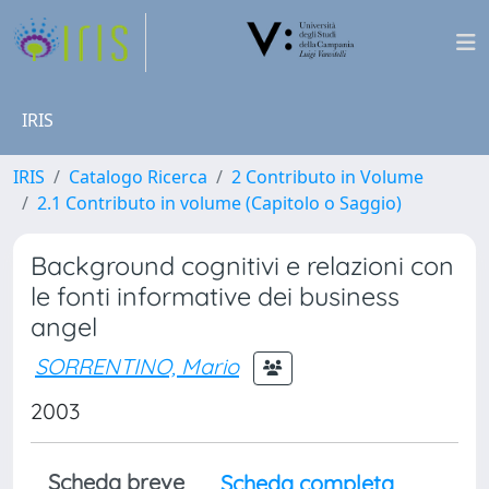
IRIS
IRIS
Catalogo Ricerca
2 Contributo in Volume
2.1 Contributo in volume (Capitolo o Saggio)
Background cognitivi e relazioni con
le fonti informative dei business
angel
SORRENTINO, Mario
2003
Scheda breve
Scheda completa