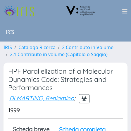
IRIS
IRIS
Catalogo Ricerca
2 Contributo in Volume
2.1 Contributo in volume (Capitolo o Saggio)
HPF Parallelization of a Molecular
Dynamics Code: Strategies and
Performances
DI MARTINO, Beniamino
;
1999
Scheda breve
Scheda completa