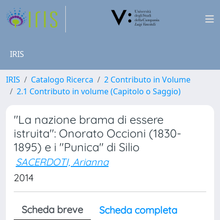
IRIS
IRIS
Catalogo Ricerca
2 Contributo in Volume
2.1 Contributo in volume (Capitolo o Saggio)
"La nazione brama di essere
istruita": Onorato Occioni (1830-
1895) e i "Punica" di Silio
SACERDOTI, Arianna
2014
Scheda breve
Scheda completa