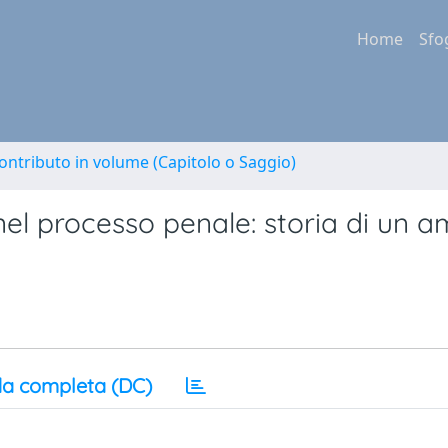
Home
Sfo
ontributo in volume (Capitolo o Saggio)
 nel processo penale: storia di un 
a completa (DC)