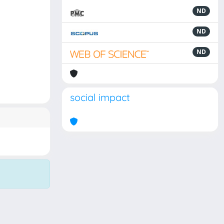
ND
ND
ND
social impact