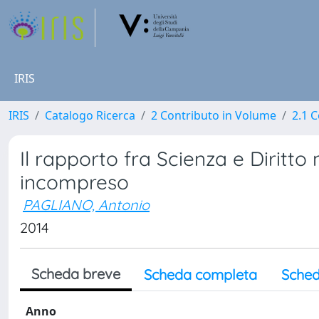
IRIS
IRIS
Catalogo Ricerca
2 Contributo in Volume
2.1 C
Il rapporto fra Scienza e Diritto
incompreso
PAGLIANO, Antonio
2014
Scheda breve
Scheda completa
Sched
Anno