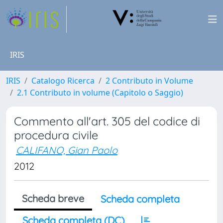
IRIS
IRIS
Catalogo Ricerca
2 Contributo in Volume
2.1 Contributo in volume (Capitolo o Saggio)
Commento all'art. 305 del codice di
procedura civile
CALIFANO, Gian Paolo
2012
Scheda breve
Scheda completa
Scheda completa (DC)