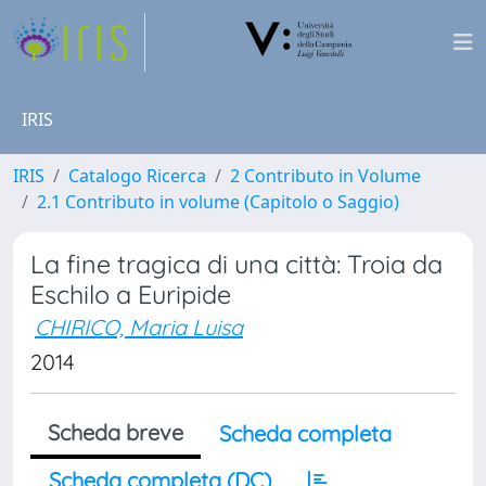
IRIS
IRIS
Catalogo Ricerca
2 Contributo in Volume
2.1 Contributo in volume (Capitolo o Saggio)
La fine tragica di una città: Troia da
Eschilo a Euripide
CHIRICO, Maria Luisa
2014
Scheda breve
Scheda completa
Scheda completa (DC)