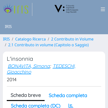
IRIS
IRIS
Catalogo Ricerca
2 Contributo in Volume
2.1 Contributo in volume (Capitolo o Saggio)
L'insonnia
BONAVITA, Simona
;
TEDESCHI,
Gioacchino
2014
Scheda breve
Scheda completa
Scheda completa (DC)