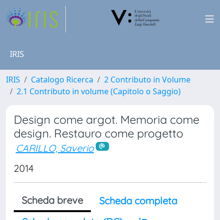
IRIS
IRIS
Catalogo Ricerca
2 Contributo in Volume
2.1 Contributo in volume (Capitolo o Saggio)
Design come argot. Memoria come
design. Restauro come progetto
CARILLO, Saverio
2014
Scheda breve
Scheda completa