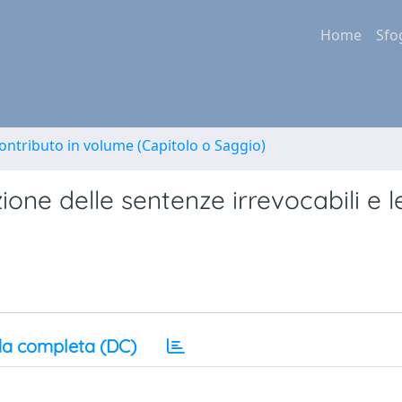
Home
Sfo
ontributo in volume (Capitolo o Saggio)
one delle sentenze irrevocabili e l
a completa (DC)