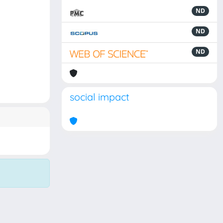
ND
ND
ND
social impact