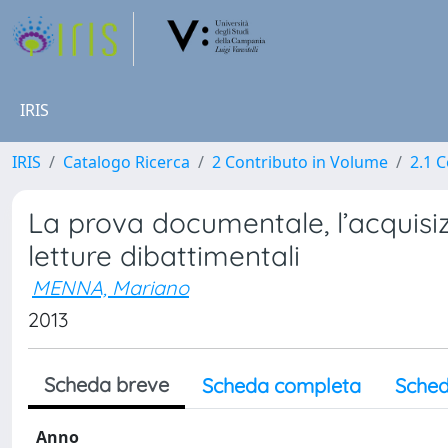
IRIS
IRIS
Catalogo Ricerca
2 Contributo in Volume
2.1 C
La prova documentale, l’acquisizi
letture dibattimentali
MENNA, Mariano
2013
Scheda breve
Scheda completa
Sched
Anno