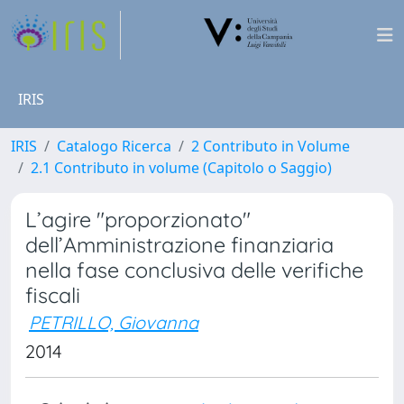
IRIS
IRIS
Catalogo Ricerca
2 Contributo in Volume
2.1 Contributo in volume (Capitolo o Saggio)
L’agire "proporzionato"
dell’Amministrazione finanziaria
nella fase conclusiva delle verifiche
fiscali
PETRILLO, Giovanna
2014