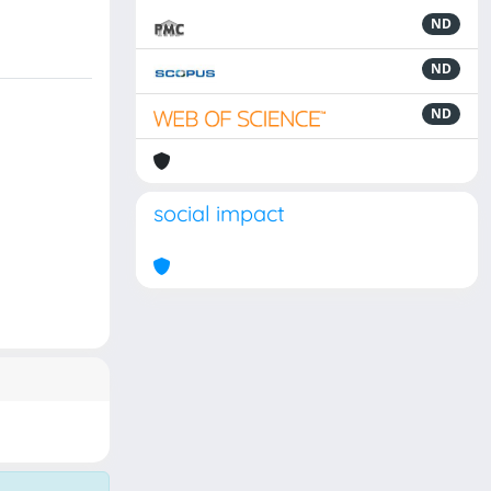
ND
ND
ND
social impact