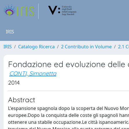
IRIS
IRIS
Catalogo Ricerca
2 Contributo in Volume
2.1 C
Fondazione ed evoluzione delle 
CONTI, Simonetta
2014
Abstract
L'espansione spagnola dopo la scoperta del Nuovo Mondo 
europee.Dopo la conquista delle coste gli spagnoli hann
ottenere una stabile occupazione.Le città ispanoameric