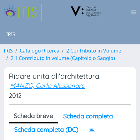
IRIS
IRIS
Catalogo Ricerca
2 Contributo in Volume
2.1 Contributo in volume (Capitolo o Saggio)
Ridare unità all'architettura
MANZO, Carlo Alessandro
2012
Scheda breve
Scheda completa
Scheda completa (DC)