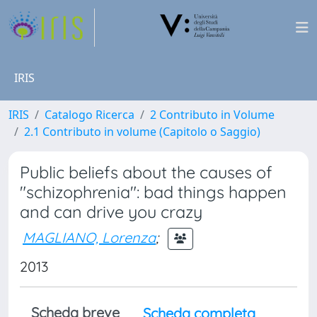
IRIS
IRIS
Catalogo Ricerca
2 Contributo in Volume
2.1 Contributo in volume (Capitolo o Saggio)
Public beliefs about the causes of
"schizophrenia": bad things happen
and can drive you crazy
MAGLIANO, Lorenza
;
2013
Scheda breve
Scheda completa