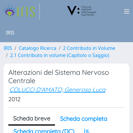
IRIS
IRIS
Catalogo Ricerca
2 Contributo in Volume
2.1 Contributo in volume (Capitolo o Saggio)
Alterazioni del Sistema Nervoso
Centrale
COLUCCI D'AMATO, Generoso Luca
2012
Scheda breve
Scheda completa
Scheda completa (DC)