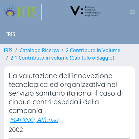
IRIS
IRIS
Catalogo Ricerca
2 Contributo in Volume
2.1 Contributo in volume (Capitolo o Saggio)
La valutazione dell'innovazione
tecnologica ed organizzativa nel
servizio sanitario italiano: il caso di
cinque centri ospedali della
campania
MARINO, Alfonso
2002