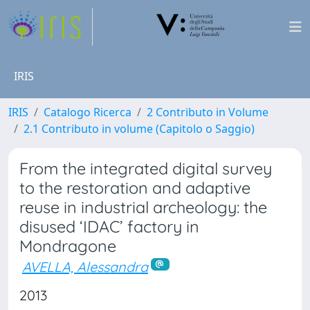
IRIS
IRIS
Catalogo Ricerca
2 Contributo in Volume
2.1 Contributo in volume (Capitolo o Saggio)
From the integrated digital survey
to the restoration and adaptive
reuse in industrial archeology: the
disused ‘IDAC’ factory in
Mondragone
AVELLA, Alessandra
2013