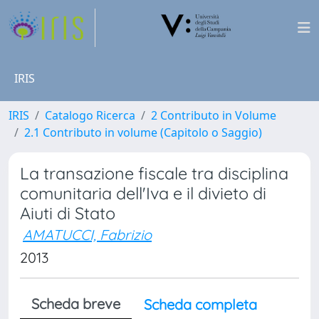
IRIS
IRIS
Catalogo Ricerca
2 Contributo in Volume
2.1 Contributo in volume (Capitolo o Saggio)
La transazione fiscale tra disciplina
comunitaria dell'Iva e il divieto di
Aiuti di Stato
AMATUCCI, Fabrizio
2013
Scheda breve
Scheda completa