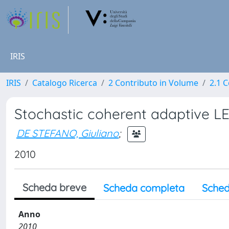
IRIS
IRIS
Catalogo Ricerca
2 Contributo in Volume
2.1 C
Stochastic coherent adaptive LE
DE STEFANO, Giuliano
;
2010
Scheda breve
Scheda completa
Sched
Anno
2010