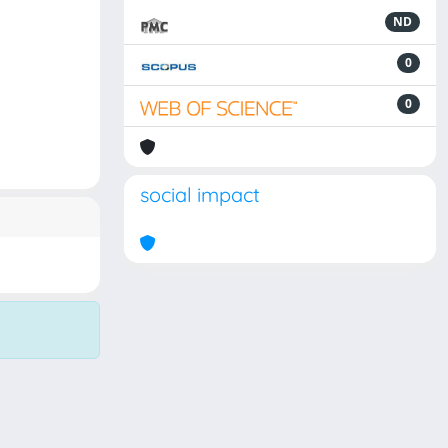
ND
0
0
social impact