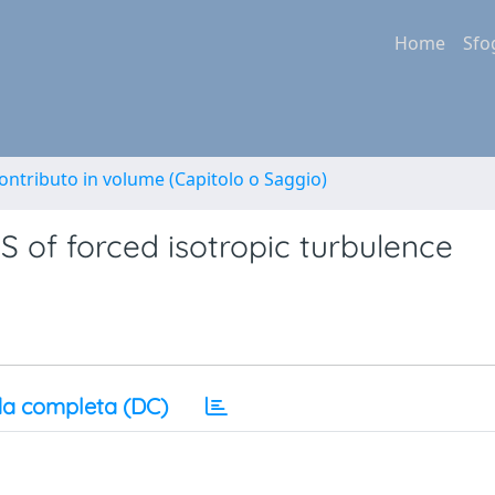
Home
Sfo
ontributo in volume (Capitolo o Saggio)
S of forced isotropic turbulence
a completa (DC)