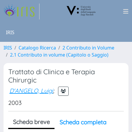
IRIS
IRIS
Catalogo Ricerca
2 Contributo in Volume
2.1 Contributo in volume (Capitolo o Saggio)
Trattato di Clinica e Terapia
Chirurgic
D'ANGELO, Luigi
;
2003
Scheda breve
Scheda completa