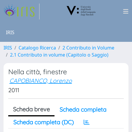
IRIS
IRIS
Catalogo Ricerca
2 Contributo in Volume
2.1 Contributo in volume (Capitolo o Saggio)
Nella città, finestre
CAPOBIANCO, Lorenzo
2011
Scheda breve
Scheda completa
Scheda completa (DC)