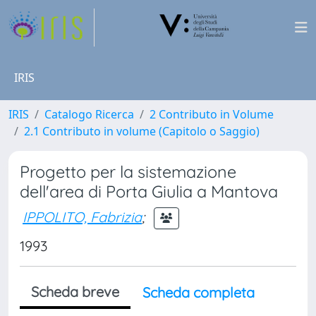
IRIS
IRIS
Catalogo Ricerca
2 Contributo in Volume
2.1 Contributo in volume (Capitolo o Saggio)
Progetto per la sistemazione
dell'area di Porta Giulia a Mantova
IPPOLITO, Fabrizia
;
1993
Scheda breve
Scheda completa