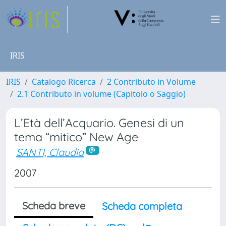
IRIS
IRIS
Catalogo Ricerca
2 Contributo in Volume
2.1 Contributo in volume (Capitolo o Saggio)
L’Età dell’Acquario. Genesi di un
tema “mitico” New Age
SANTI, Claudia
2007
Scheda breve
Scheda completa