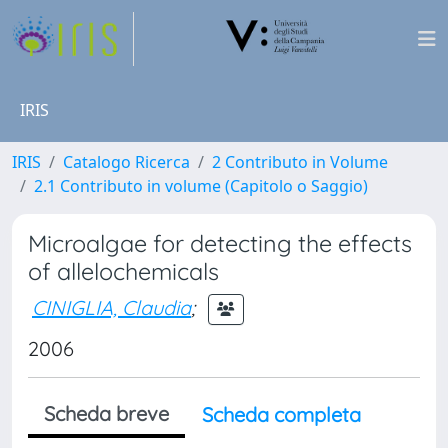
IRIS
IRIS
Catalogo Ricerca
2 Contributo in Volume
2.1 Contributo in volume (Capitolo o Saggio)
Microalgae for detecting the effects
of allelochemicals
CINIGLIA, Claudia
;
2006
Scheda breve
Scheda completa