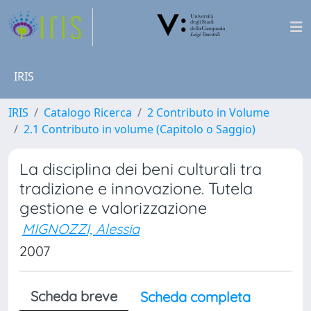
IRIS
IRIS
Catalogo Ricerca
2 Contributo in Volume
2.1 Contributo in volume (Capitolo o Saggio)
La disciplina dei beni culturali tra
tradizione e innovazione. Tutela
gestione e valorizzazione
MIGNOZZI, Alessia
2007
Scheda breve
Scheda completa