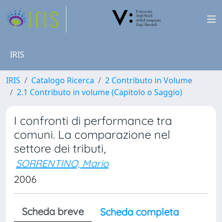
IRIS
IRIS
Catalogo Ricerca
2 Contributo in Volume
2.1 Contributo in volume (Capitolo o Saggio)
I confronti di performance tra
comuni. La comparazione nel
settore dei tributi,
SORRENTINO, Mario
2006
Scheda breve
Scheda completa