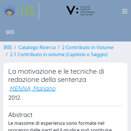
IRIS
IRIS
Catalogo Ricerca
2 Contributo in Volume
2.1 Contributo in volume (Capitolo o Saggio)
La motivazione e le tecniche di
redazione della sentenza
MENNA, Mariano
2012
Abstract
Le massime di esperienza sono formate nel
processo dalle parti ed il giudice può sostituire