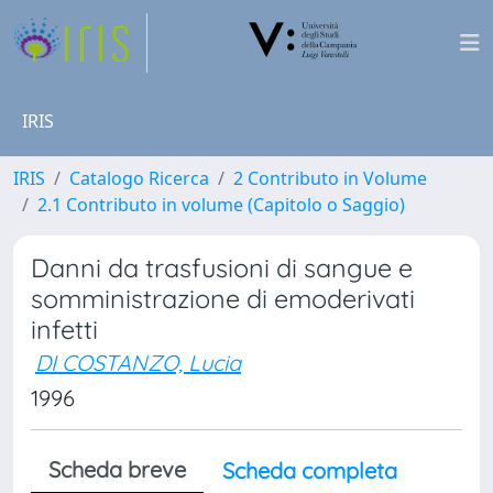
IRIS
IRIS
Catalogo Ricerca
2 Contributo in Volume
2.1 Contributo in volume (Capitolo o Saggio)
Danni da trasfusioni di sangue e
somministrazione di emoderivati
infetti
DI COSTANZO, Lucia
1996
Scheda breve
Scheda completa