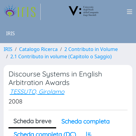
IRIS
IRIS
Catalogo Ricerca
2 Contributo in Volume
2.1 Contributo in volume (Capitolo o Saggio)
Discourse Systems in English
Arbitration Awards
TESSUTO, Girolamo
2008
Scheda breve
Scheda completa
Scheda completa (DC)