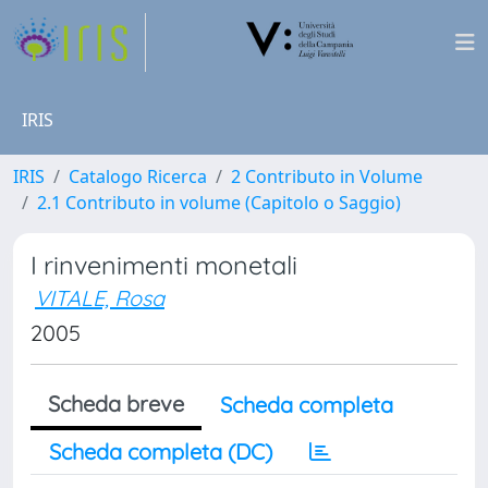
IRIS
IRIS
Catalogo Ricerca
2 Contributo in Volume
2.1 Contributo in volume (Capitolo o Saggio)
I rinvenimenti monetali
VITALE, Rosa
2005
Scheda breve
Scheda completa
Scheda completa (DC)