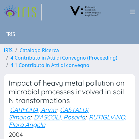
IRIS
IRIS
Catalogo Ricerca
4 Contributo in Atti di Convegno (Proceeding)
4.1 Contributo in Atti di convegno
Impact of heavy metal pollution on
microbial processes involved in soil
N transformations
CARFORA, Anna
;
CASTALDI,
Simona
;
D'ASCOLI, Rosaria
;
RUTIGLIANO,
Flora Angela
2004