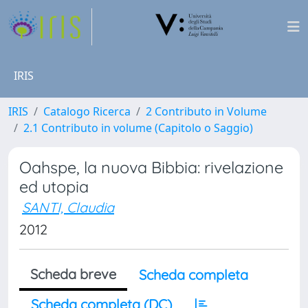
IRIS
IRIS
Catalogo Ricerca
2 Contributo in Volume
2.1 Contributo in volume (Capitolo o Saggio)
Oahspe, la nuova Bibbia: rivelazione
ed utopia
SANTI, Claudia
2012
Scheda breve
Scheda completa
Scheda completa (DC)