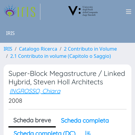
IRIS
IRIS
Catalogo Ricerca
2 Contributo in Volume
2.1 Contributo in volume (Capitolo o Saggio)
Super-Block Megastructure / Linked
Hybrid, Steven Holl Architects
INGROSSO, Chiara
2008
Scheda breve
Scheda completa
Scheda completa (DC)