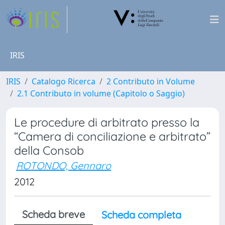
IRIS
IRIS
Catalogo Ricerca
2 Contributo in Volume
2.1 Contributo in volume (Capitolo o Saggio)
Le procedure di arbitrato presso la
“Camera di conciliazione e arbitrato”
della Consob
ROTONDO, Gennaro
2012
Scheda breve
Scheda completa