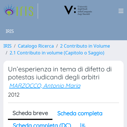
IRIS
IRIS
Catalogo Ricerca
2 Contributo in Volume
2.1 Contributo in volume (Capitolo o Saggio)
Un’esperienza in tema di difetto di
potestas iudicandi degli arbitri
MARZOCCO, Antonio Maria
2012
Scheda breve
Scheda completa
Scheda completa (DC)