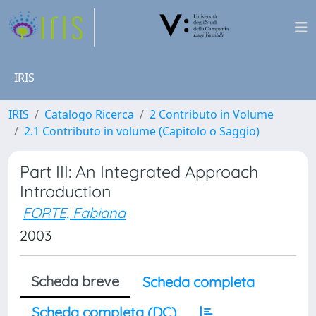
IRIS
IRIS
Catalogo Ricerca
2 Contributo in Volume
2.1 Contributo in volume (Capitolo o Saggio)
Part III: An Integrated Approach
Introduction
FORTE, Fabiana
2003
Scheda breve
Scheda completa
Scheda completa (DC)