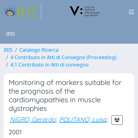
IRIS
IRIS
Catalogo Ricerca
4 Contributo in Atti di Convegno (Proceeding)
4.1 Contributo in Atti di convegno
Monitoring of markers suitable for
the prognosis of the
cardiomyopathies in muscle
dystrophies
NIGRO, Gerardo
;
POLITANO, Luisa
;
2001