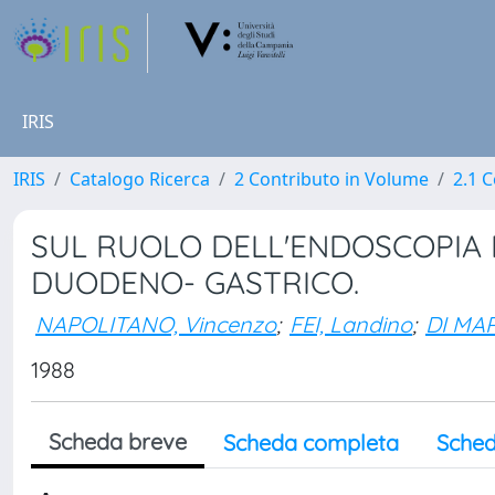
IRIS
IRIS
Catalogo Ricerca
2 Contributo in Volume
2.1 C
SUL RUOLO DELL'ENDOSCOPIA 
DUODENO- GASTRICO.
NAPOLITANO, Vincenzo
;
FEI, Landino
;
DI MAR
1988
Scheda breve
Scheda completa
Sched