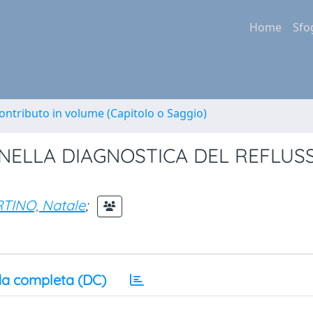
Home
Sfo
ontributo in volume (Capitolo o Saggio)
NELLA DIAGNOSTICA DEL REFLUS
TINO, Natale
;
a completa (DC)