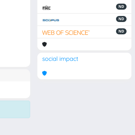
ND
ND
ND
social impact