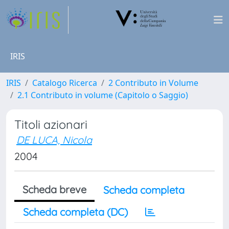
IRIS
IRIS
Catalogo Ricerca
2 Contributo in Volume
2.1 Contributo in volume (Capitolo o Saggio)
Titoli azionari
DE LUCA, Nicola
2004
Scheda breve
Scheda completa
Scheda completa (DC)