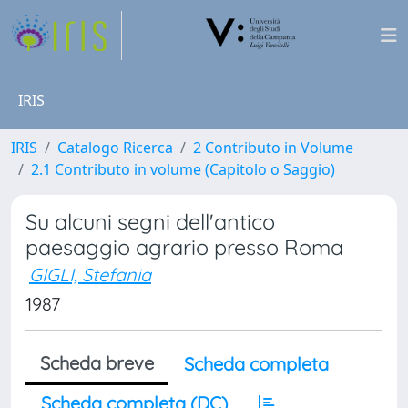
IRIS
IRIS
Catalogo Ricerca
2 Contributo in Volume
2.1 Contributo in volume (Capitolo o Saggio)
Su alcuni segni dell'antico
paesaggio agrario presso Roma
GIGLI, Stefania
1987
Scheda breve
Scheda completa
Scheda completa (DC)