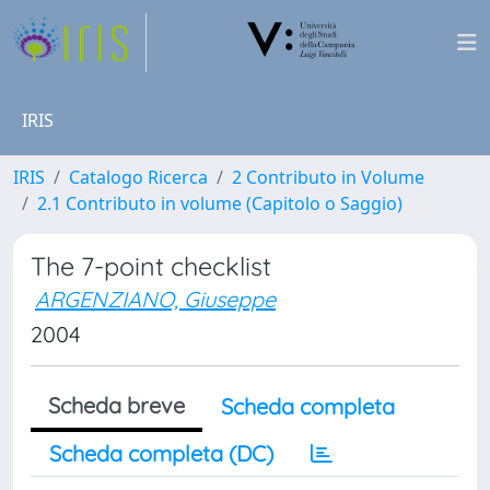
IRIS
IRIS
Catalogo Ricerca
2 Contributo in Volume
2.1 Contributo in volume (Capitolo o Saggio)
The 7-point checklist
ARGENZIANO, Giuseppe
2004
Scheda breve
Scheda completa
Scheda completa (DC)