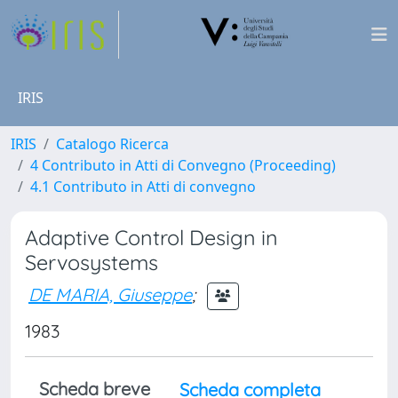
IRIS
IRIS
Catalogo Ricerca
4 Contributo in Atti di Convegno (Proceeding)
4.1 Contributo in Atti di convegno
Adaptive Control Design in
Servosystems
DE MARIA, Giuseppe
;
1983
Scheda breve
Scheda completa