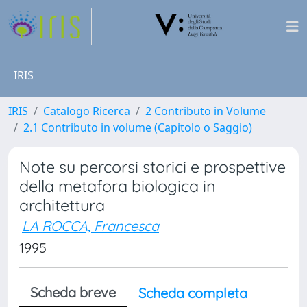
IRIS
IRIS
Catalogo Ricerca
2 Contributo in Volume
2.1 Contributo in volume (Capitolo o Saggio)
Note su percorsi storici e prospettive
della metafora biologica in
architettura
LA ROCCA, Francesca
1995
Scheda breve
Scheda completa