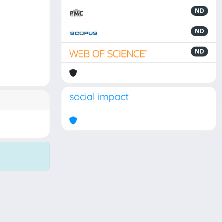
ND
ND
ND
social impact