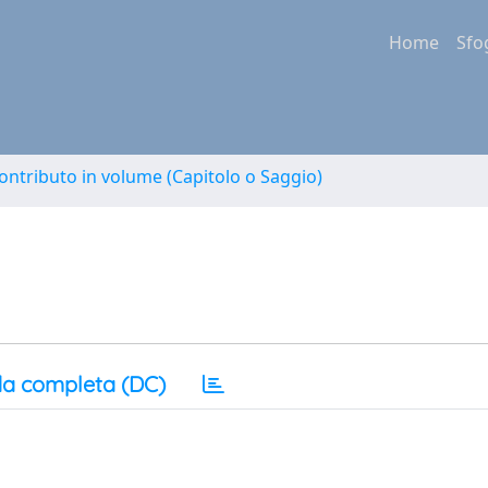
Home
Sfo
ontributo in volume (Capitolo o Saggio)
a completa (DC)