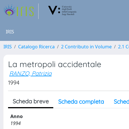
IRIS
IRIS
Catalogo Ricerca
2 Contributo in Volume
2.1 C
La metropoli accidentale
RANZO, Patrizia
1994
Scheda breve
Scheda completa
Sched
Anno
1994