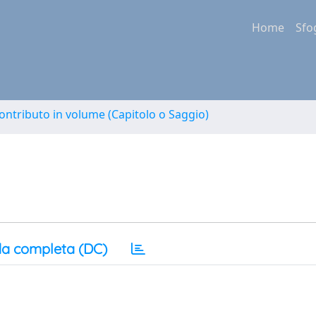
Home
Sfo
ontributo in volume (Capitolo o Saggio)
a completa (DC)