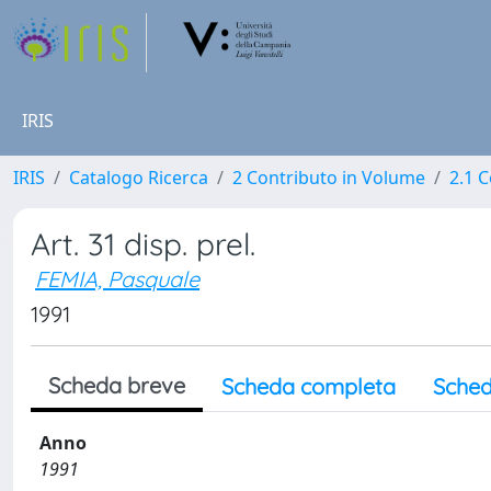
IRIS
IRIS
Catalogo Ricerca
2 Contributo in Volume
2.1 C
Art. 31 disp. prel.
FEMIA, Pasquale
1991
Scheda breve
Scheda completa
Sched
Anno
1991