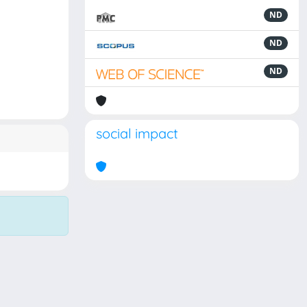
ND
ND
ND
social impact