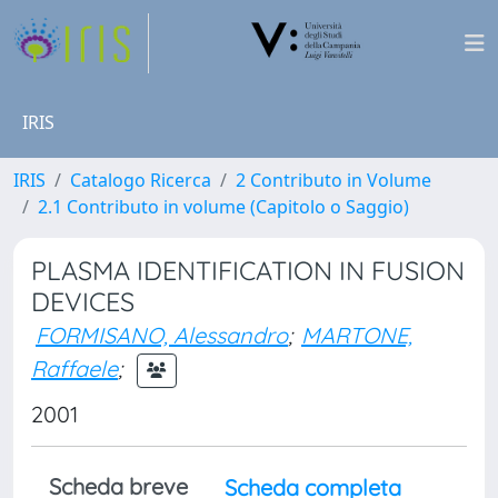
IRIS
IRIS
Catalogo Ricerca
2 Contributo in Volume
2.1 Contributo in volume (Capitolo o Saggio)
PLASMA IDENTIFICATION IN FUSION
DEVICES
FORMISANO, Alessandro
;
MARTONE,
Raffaele
;
2001
Scheda breve
Scheda completa