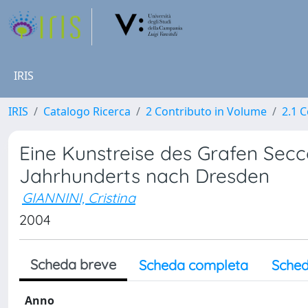
IRIS
IRIS
Catalogo Ricerca
2 Contributo in Volume
2.1 C
Eine Kunstreise des Grafen Secco
Jahrhunderts nach Dresden
GIANNINI, Cristina
2004
Scheda breve
Scheda completa
Sched
Anno