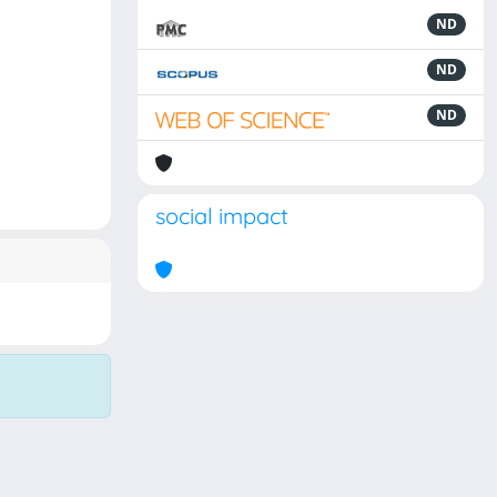
ND
ND
ND
social impact