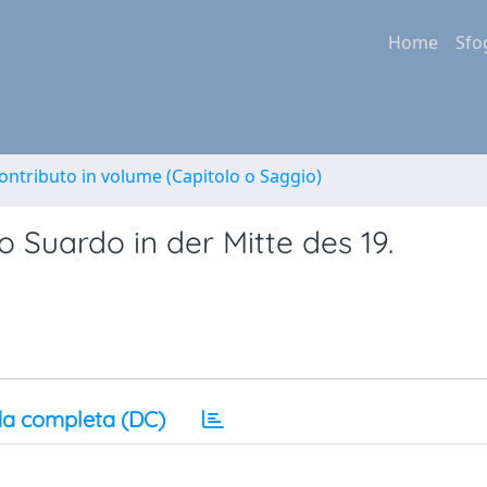
Home
Sfo
ontributo in volume (Capitolo o Saggio)
 Suardo in der Mitte des 19.
a completa (DC)