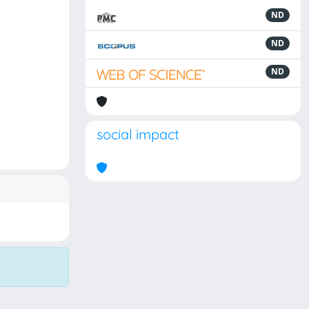
ND
ND
ND
social impact