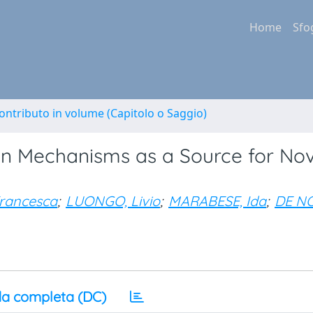
Home
Sfo
ontributo in volume (Capitolo o Saggio)
in Mechanisms as a Source for Nov
rancesca
;
LUONGO, Livio
;
MARABESE, Ida
;
DE NO
a completa (DC)