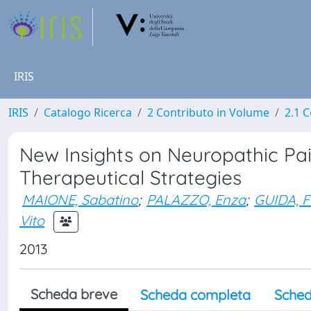
IRIS
IRIS
Catalogo Ricerca
2 Contributo in Volume
2.1 C
New Insights on Neuropathic Pa
Therapeutical Strategies
MAIONE, Sabatino
;
PALAZZO, Enza
;
GUIDA, F
Vito
2013
Scheda breve
Scheda completa
Sched