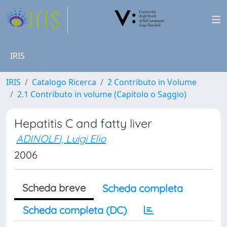
IRIS
IRIS
Catalogo Ricerca
2 Contributo in Volume
2.1 Contributo in volume (Capitolo o Saggio)
Hepatitis C and fatty liver
ADINOLFI, Luigi Elio
2006
Scheda breve
Scheda completa
Scheda completa (DC)